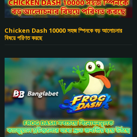
Chicken Dash 10000 সহজ স্পিনকে বড় আলোচনার
বিষয়ে পরিণত করছে