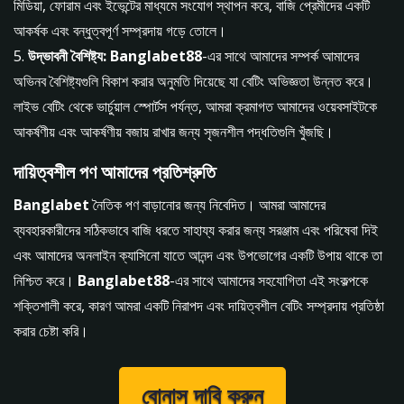
মিডিয়া, ফোরাম এবং ইভেন্টের মাধ্যমে সংযোগ স্থাপন করে, বাজি প্রেমীদের একটি
আকর্ষক এবং বন্ধুত্বপূর্ণ সম্প্রদায় গড়ে তোলে।
উদ্ভাবনী বৈশিষ্ট্য: Banglabet88
-এর সাথে আমাদের সম্পর্ক আমাদের
অভিনব বৈশিষ্ট্যগুলি বিকাশ করার অনুমতি দিয়েছে যা বেটিং অভিজ্ঞতা উন্নত করে।
লাইভ বেটিং থেকে ভার্চুয়াল স্পোর্টস পর্যন্ত, আমরা ক্রমাগত আমাদের ওয়েবসাইটকে
আকর্ষণীয় এবং আকর্ষণীয় বজায় রাখার জন্য সৃজনশীল পদ্ধতিগুলি খুঁজছি।
দায়িত্বশীল পণ আমাদের প্রতিশ্রুতি
Banglabet
নৈতিক পণ বাড়ানোর জন্য নিবেদিত। আমরা আমাদের
ব্যবহারকারীদের সঠিকভাবে বাজি ধরতে সাহায্য করার জন্য সরঞ্জাম এবং পরিষেবা দিই
এবং আমাদের অনলাইন ক্যাসিনো যাতে আনন্দ এবং উপভোগের একটি উপায় থাকে তা
নিশ্চিত করে।
Banglabet88
-এর সাথে আমাদের সহযোগিতা এই সংকল্পকে
শক্তিশালী করে, কারণ আমরা একটি নিরাপদ এবং দায়িত্বশীল বেটিং সম্প্রদায় প্রতিষ্ঠা
করার চেষ্টা করি।
বোনাস দাবি করুন