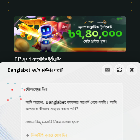
PP ক্র্যাশ সপ্তাহিক টুর্নামেন্টস
Banglabet ২৪/৭ কাস্টমার সাপোর্ট
নিবন্ধন করুন
সৌভাগ্যের দিন!
আমি আয়েশা, Banglabet কাস্টমার সাপোর্ট থেকে বলছি। আমি
সমস্ত প্রমোশন দেখুন
আপনাকে কীভাবে সাহায্য করতে পারি?
এখানে কিছু দরকারি লিঙ্ক দেওয়া হলো:
Gaming License
🔹
ভিআইপি ক্লাবে যোগ দিন