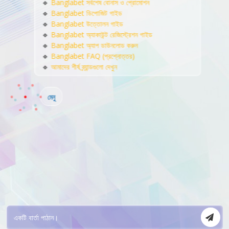
🔹
Banglabet সর্বশেষ বোনাস ও প্রোমোশন
🔹
Banglabet ডিপোজিট গাইড
🔹
Banglabet উত্তোলন গাইড
🔹
Banglabet অ্যাকাউন্ট রেজিস্ট্রেশন গাইড
🔹
Banglabet অ্যাপ ডাউনলোড করুন
ঠিকানা
: কোর্ট রোড, চট্টগ্রাম, ঢাকা, বাংলাদেশ ৪০০০
🔹
Banglabet FAQ (প্রশ্নোত্তর)
🔹
আমাদের শীর্ষ ব্র্যান্ডগুলো দেখুন
ইমেল
:
support@banglabet.net
ফোন নম্বর
:
+৮৮০০৩১৬৩২৭৫২
মেনু
সেরা মানের প্ল্যাটফর্ম
© 2024 BB কপিরাইট। সমস্ত অধিকার সংরক্ষিত
সহযোগী প্রোগ্রাম
দায়িত্বশীল গেম্বলিং
আমাদের সম্পর্কে
নিরাপত্তা
গোপনীয়তা নীতি
সচরাচর জিজ্ঞাস্য