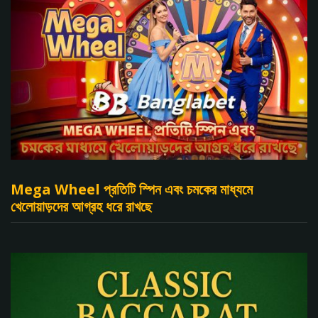
Mega Wheel প্রতিটি স্পিন এবং চমকের মাধ্যমে
খেলোয়াড়দের আগ্রহ ধরে রাখছে